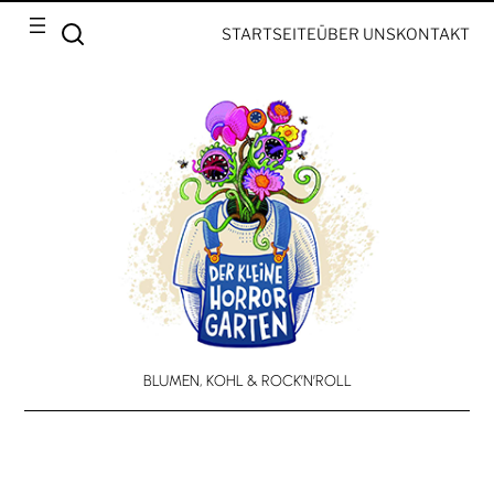
STARTSEITE
ÜBER UNS
KONTAKT
BLUMEN, KOHL & ROCK’N’ROLL