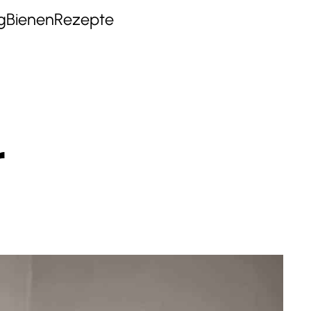
g
Bienen
Rezepte
r