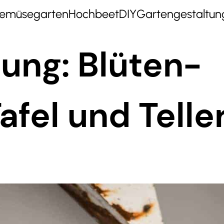
emüsegarten
Hochbeet
DIY
Gartengestaltun
ung: Blüten-
afel und Telle