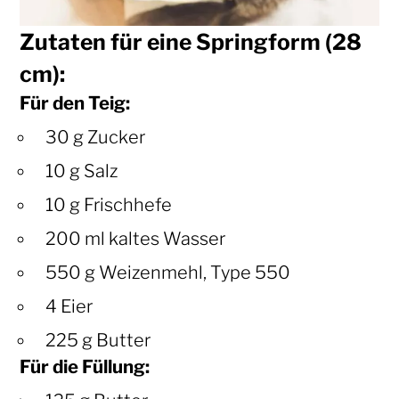
Zutaten für eine Springform (28
cm):
Für den Teig:
30 g Zucker
10 g Salz
10 g Frischhefe
200 ml kaltes Wasser
550 g Weizenmehl, Type 550
4 Eier
225 g Butter
Für die Füllung: