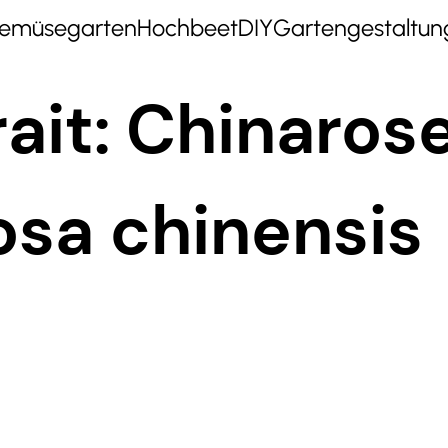
emüsegarten
Hochbeet
DIY
Gartengestaltun
ait: Chinaros
osa chinensis