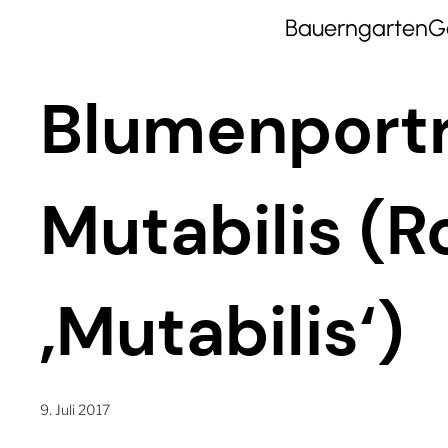
Bauerngarten
G
Blumenportr
Mutabilis (R
‚Mutabilis‘)
9. Juli 2017