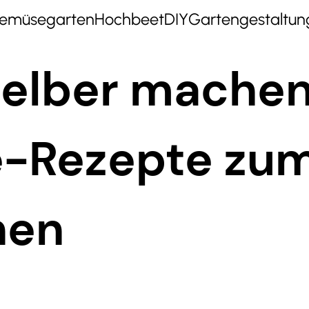
emüsegarten
Hochbeet
DIY
Gartengestaltun
selber machen
e-Rezepte zu
hen