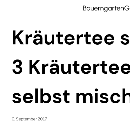
Bauerngarten
G
Kräutertee 
3 Kräuterte
selbst misc
6. September 2017