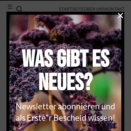
STARTSEITE
ÜBER UNS
KONTAKT
BLUMEN, KOHL & ROCK’N’ROLL
Anzuchttöpfe –