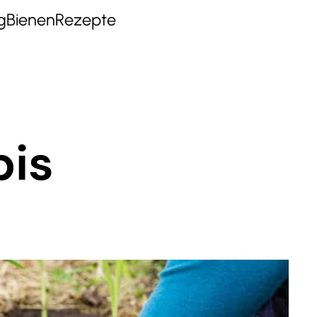
g
Bienen
Rezepte
bis