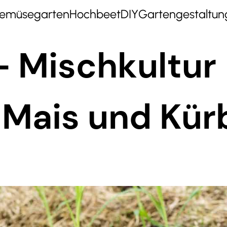
emüsegarten
Hochbeet
DIY
Gartengestaltun
– Mischkultur
 Mais und Kür