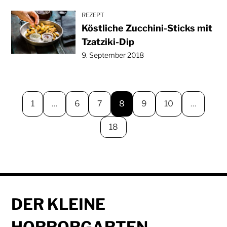
REZEPT
Köstliche Zucchini-Sticks mit
Tzatziki-Dip
9. September 2018
1
…
6
7
8
9
10
…
18
DER KLEINE