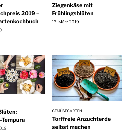
er
Ziegenkäse mit
chpreis 2019 –
Frühlingsblüten
artenkochbuch
13. März 2019
9
Blüten:
GEMÜSEGARTEN
Torffreie Anzuchterde
-Tempura
selbst machen
2019