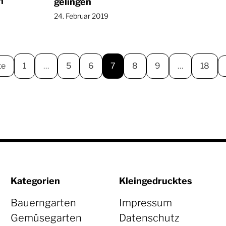
n
gelingen
24. Februar 2019
te
1
…
5
6
7
8
9
…
18
Kategorien
Kleingedrucktes
Bauerngarten
Impressum
Gemüsegarten
Datenschutz