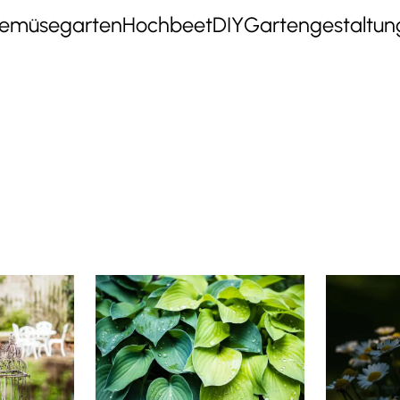
emüsegarten
Hochbeet
DIY
Gartengestaltun