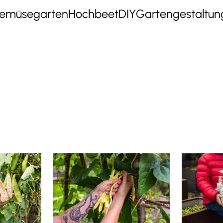
emüsegarten
Hochbeet
DIY
Gartengestaltun