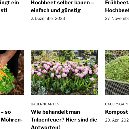
ngt ein
Hochbeet selber bauen –
Frühbeet
st!
einfach und günstig
Hochbeet
2. Dezember 2023
27. Novemb
BAUERNGARTEN
BAUERNGART
– so
Wie behandelt man
Kompost 
r Möhren-
Tulpenfeuer? Hier sind die
20. April 20
Antworten!