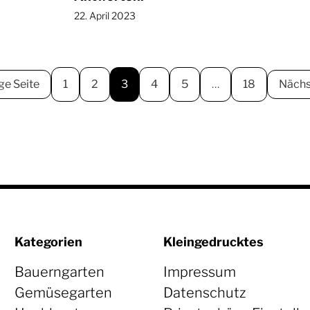
22. April 2023
ge Seite
1
2
3
4
5
…
18
Nächs
Kategorien
Kleingedrucktes
Bauerngarten
Impressum
Gemüsegarten
Datenschutz