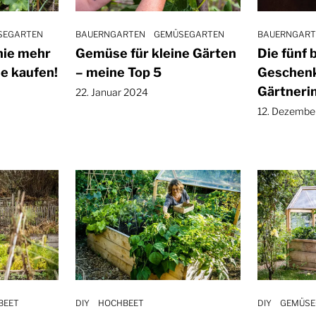
SEGARTEN
BAUERNGARTEN
GEMÜSEGARTEN
BAUERNGART
nie mehr
Gemüse für kleine Gärten
Die fünf 
e kaufen!
– meine Top 5
Geschenk
Gärtneri
22. Januar 2024
12. Dezembe
BEET
DIY
HOCHBEET
DIY
GEMÜSE